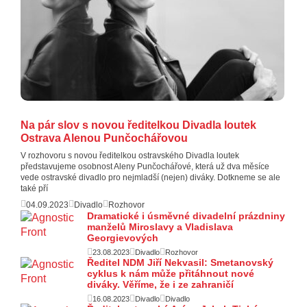
Na pár slov s novou ředitelkou Divadla loutek
Ostrava Alenou Punčochářovou
V rozhovoru s novou ředitelkou ostravského Divadla loutek
představujeme osobnost Aleny Punčochářové, která už dva měsíce
vede ostravské divadlo pro nejmladší (nejen) diváky. Dotkneme se ale
také pří
04.09.2023
Divadlo
Rozhovor
Dramatické i úsměvné divadelní prázdniny
manželů Miroslavy a Vladislava
Georgievových
23.08.2023
Divadlo
Rozhovor
Ředitel NDM Jiří Nekvasil: Smetanovský
cyklus k nám může přitáhnout nové
diváky. Věříme, že i ze zahraničí
16.08.2023
Divadlo
Divadlo