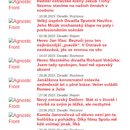
Ředitel ostravské Arény Jakub Tichý:
Sezonu stavíme na našich ženách v
souboru
10.08.2023
Divadlo
Rozhovor
Velký úspěch Divadla Sputnik Havířov.
Jeho Mrzák inishamský šlape na paty i
profesionálním scénám
02.08.2023
Divadlo
Report
Herec Jan Vlas: Bezruči jsou ten
nejkrásnější „pravěk“. V Ostravě se
neokecává, jde se rovnou na věc
14.07.2023
Divadlo
Rozhovor
Herec Slezského divadla Richard Vokůrka:
Jsem tady spokojen, baví mě opavský
akcent
29.06.2023
Divadlo
Rozhovor
Janáčkova konzervatoř oslavila
sedmdesát let v plné kráse. Večer ovládli
Romeo a Julie
27.06.2023
Divadlo
Report
Nový ostravský Dalibor: Stát si v životě i
tvorbě za svým je těžké, ale nezbytné
23.06.2023
Divadlo
Recenze
Kamila Janovičová už dávno není jen ta
holčička z pohádky. Díky filmu Spolu mě
lidé vnímají jinak, říká
20.06.2023
Divadlo
Rozhovor