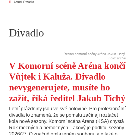
Úvod
Divadlo
Divadlo
Ředitel Komorní scény Aréna Jakub Tichý.
Foto: archiv
V Komorní scéně Aréna končí
Vůjtek i Kaluža. Divadlo
nevygenerujete, musíte ho
zažít, říká ředitel Jakub Tichý
Letní prázdniny jsou ve své polovině. Pro profesionální
divadla to znamená, že se pomalu začínají roztáčet
kola nové sezony. Komorní scéna Aréna (KSA) chystá
Rok mocných a nemocných. Takový je podtitul sezony
2026/27. O značně omlazeném souboru, ale také o