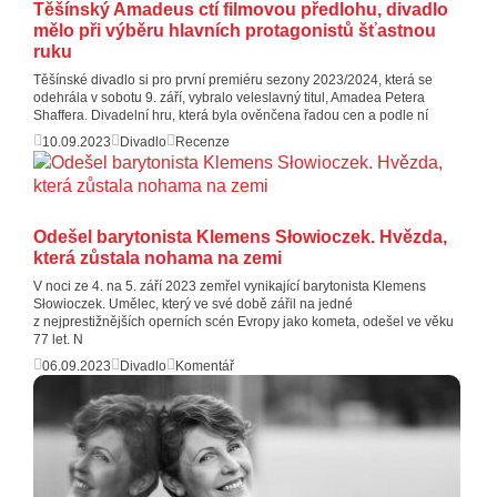
Těšínský Amadeus ctí filmovou předlohu, divadlo
mělo při výběru hlavních protagonistů šťastnou
ruku
Těšínské divadlo si pro první premiéru sezony 2023/2024, která se
odehrála v sobotu 9. září, vybralo veleslavný titul, Amadea Petera
Shaffera. Divadelní hru, která byla ověnčena řadou cen a podle ní
10.09.2023
Divadlo
Recenze
Odešel barytonista Klemens Słowioczek. Hvězda,
která zůstala nohama na zemi
V noci ze 4. na 5. září 2023 zemřel vynikající barytonista Klemens
Słowioczek. Umělec, který ve své době zářil na jedné
z nejprestižnějších operních scén Evropy jako kometa, odešel ve věku
77 let. N
06.09.2023
Divadlo
Komentář