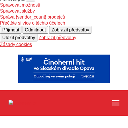
Spravovat možnosti
Spravovat služby
Správa {vendor_count} prodejců
Přečtěte si více o těchto účelech
Příjmout
Odmítnout
Zobrazit předvolby
Uložit předvolby
Zobrazit předvolby
Zásady cookies