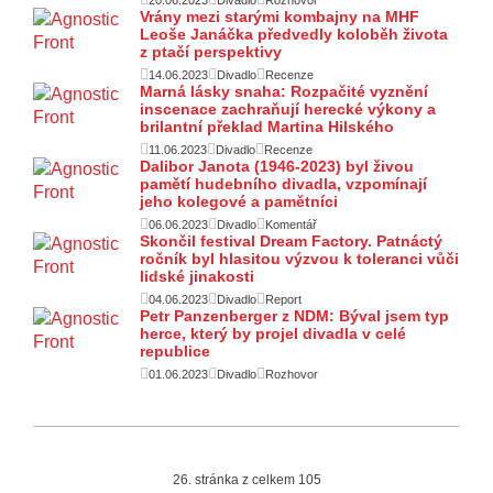
Vrány mezi starými kombajny na MHF
Leoše Janáčka předvedly koloběh života
z ptačí perspektivy
14.06.2023
Divadlo
Recenze
Marná lásky snaha: Rozpačité vyznění
inscenace zachraňují herecké výkony a
brilantní překlad Martina Hilského
11.06.2023
Divadlo
Recenze
Dalibor Janota (1946-2023) byl živou
pamětí hudebního divadla, vzpomínají
jeho kolegové a pamětníci
06.06.2023
Divadlo
Komentář
Skončil festival Dream Factory. Patnáctý
ročník byl hlasitou výzvou k toleranci vůči
lidské jinakosti
04.06.2023
Divadlo
Report
Petr Panzenberger z NDM: Býval jsem typ
herce, který by projel divadla v celé
republice
01.06.2023
Divadlo
Rozhovor
26. stránka z celkem 105