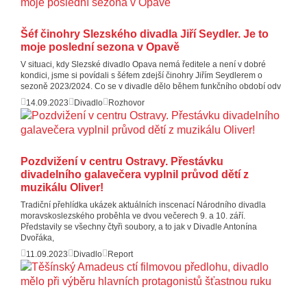
Šéf činohry Slezského divadla Jiří Seydler. Je to
moje poslední sezona v Opavě
V situaci, kdy Slezské divadlo Opava nemá ředitele a není v dobré
kondici, jsme si povídali s šéfem zdejší činohry Jiřím Seydlerem o
sezoně 2023/2024. Co se v divadle dělo během funkčního období odv
14.09.2023
Divadlo
Rozhovor
Pozdvižení v centru Ostravy. Přestávku
divadelního galavečera vyplnil průvod dětí z
muzikálu Oliver!
Tradiční přehlídka ukázek aktuálních inscenací Národního divadla
moravskoslezského proběhla ve dvou večerech 9. a 10. září.
Představily se všechny čtyři soubory, a to jak v Divadle Antonína
Dvořáka,
11.09.2023
Divadlo
Report