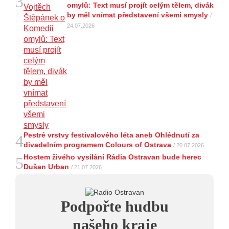
3
omylů: Text musí projít celým tělem, divák
21.07.2026
by měl vnímat představení všemi smysly
/
20:09
Na Novou Osmičku míří Bára Zmeková Trio.
24.07.2026
Výrazná osobnost české alternativní scény zahraje ve
Frýdku-Místku
14:01
Hostem živého vysílání Rádia Ostravan bude
herec Dušan Urban
20.07.2026
10:03
Štěrkovna Open Music: Klubová scéna na festivalu
nabídne Krhuta i Beatles
Pestré vrstvy festivalového léta aneb Ohlédnutí za
4
divadelním programem Colours of Ostrava
/ 20.07.2026
Hostem živého vysílání Rádia Ostravan bude herec
5
Dušan Urban
/ 21.07.2026
Podpořte hudbu
našeho kraje