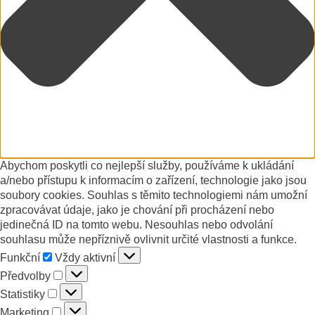
Abychom poskytli co nejlepší služby, používáme k ukládání
a/nebo přístupu k informacím o zařízení, technologie jako jsou
soubory cookies. Souhlas s těmito technologiemi nám umožní
zpracovávat údaje, jako je chování při procházení nebo
jedinečná ID na tomto webu. Nesouhlas nebo odvolání
souhlasu může nepříznivě ovlivnit určité vlastnosti a funkce.
Funkční
Funkční
Vždy aktivní
Předvolby
Předvolby
Statistiky
Statistiky
Marketing
Marketing