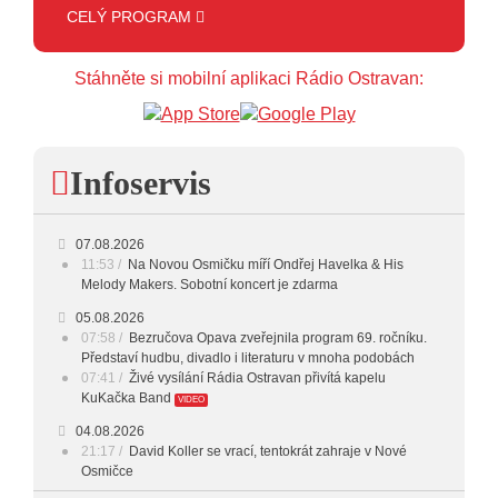
13:00 - 14:00
BLUES
CELÝ PROGRAM
14:00 - 15:00
FOLK
Stáhněte si mobilní aplikaci Rádio Ostravan:
15:00 - 16:00
POP STARS
16:00 - 17:00
HARD AND HEAVY CLASSIC
Infoservis
HARD AND HEAVY
17:00 - 18:00
CROSSOVER
07.08.2026
18:00 - 20:00
INDEPENDENT
11:53
Na Novou Osmičku míří Ondřej Havelka & His
Melody Makers. Sobotní koncert je zdarma
20:00 - 23:00
VEČERNÍ MIX
05.08.2026
07:58
Bezručova Opava zveřejnila program 69. ročníku.
23:00 - 00:00
POTICHU
Představí hudbu, divadlo i literaturu v mnoha podobách
07:41
Živé vysílání Rádia Ostravan přivítá kapelu
KuKačka Band
VIDEO
04.08.2026
21:17
David Koller se vrací, tentokrát zahraje v Nové
Osmičce