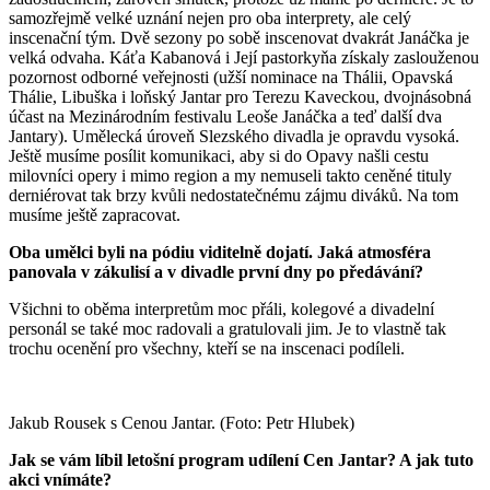
samozřejmě velké uznání nejen pro oba interprety, ale celý
inscenační tým. Dvě sezony po sobě inscenovat dvakrát Janáčka je
velká odvaha. Káťa Kabanová i Její pastorkyňa získaly zaslouženou
pozornost odborné veřejnosti (užší nominace na Thálii, Opavská
Thálie, Libuška i loňský Jantar pro Terezu Kaveckou, dvojnásobná
účast na Mezinárodním festivalu Leoše Janáčka a teď další dva
Jantary). Umělecká úroveň Slezského divadla je opravdu vysoká.
Ještě musíme posílit komunikaci, aby si do Opavy našli cestu
milovníci opery i mimo region a my nemuseli takto ceněné tituly
derniérovat tak brzy kvůli nedostatečnému zájmu diváků. Na tom
musíme ještě zapracovat.
Oba umělci byli na pódiu viditelně dojatí. Jaká atmosféra
panovala v zákulisí a v divadle první dny po předávání?
Všichni to oběma interpretům moc přáli, kolegové a divadelní
personál se také moc radovali a gratulovali jim. Je to vlastně tak
trochu ocenění pro všechny, kteří se na inscenaci podíleli.
Jakub Rousek s Cenou Jantar. (Foto: Petr Hlubek)
Jak se vám líbil letošní program udílení Cen Jantar? A jak tuto
akci vnímáte?