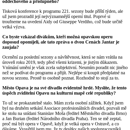
oddechového a přístupného?
Tisková konference k programu 221. sezony bude příští týden, ale
už jsem prozradil její nejvýznamnější operní titul. Poprvé si
troufneme na uvedení Aidy od Giuseppe Verdiho, což bude určitě
velká výzva.
Co byste vzkázal divákům, kteří možná opavskou operu
doposud opomíjeli, ale tato zpráva o dvou Cenách Jantar je
zaujala?
Ocenění za poslední sezony a návštěvnost, která se nám vrátila na
úroveň roku 2019, tedy před všemi krizemi, je jistým důkazem.
Vnímání umění je však zcela subjektivní. Neumím poradit nic jiného
než se podívat do programu a přijít. Nejlépe si koupit předplatné na
novou sezonu. Prostě to osobně poznat. Rozhodně to stojí za to.
Město Opava je na své divadlo evidentně hrdé. Myslíte, že tento
úspěch zviditelní Opavu na kulturní mapě celé republiky?
To už se prokazatelně stalo. Mám zcela osobní zážitek. Když jsem
byl na druhém setkání Asociace profesionálních divadel, pozvali mě
ke stolu na snídani Stanislav Moša (ředitel Městského divadla Brno)
a Jan Burian (ředitel Národního divadla Praha). Ten se mě zeptal,
proč má být opera v Opavě, když je velká opera v Ostravě, a co
dáváme. Vysvětlil jsem mu, že ty desítky našich spolupracovníků