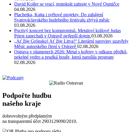
David Koller se vrací, tentokrát zahraje v Nové Osmičce
04.08.2026
Plachetka, Katta i světové projekty. Do zahájení
Svatováclavského hudebního festivalu zbývá měsíc
03.08.2026
Poctivý koncert bez kompromisů. Metaloví králové Judas
Priest zanechali v Ostravě nejlepší dojem
03.08.2026
„Ať žije Grónsko! Ať žije Litva!“ Literární suroviny uzavřely
Měsíc autorského čtení v Ostravě
02.08.2026
Ostrava v plamenech 2026: Metal s kořeny v odkazu předků,
pekelné vedro a prudká bouře, která narušila program
02.08.2026
Podpořte hudbu
našeho kraje
dobrovolným předplatným
na transparentní účet 2903129090/2010.