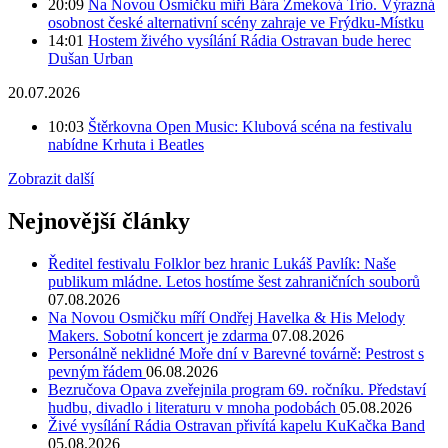
20:09
Na Novou Osmičku míří Bára Zmeková Trio. Výrazná
osobnost české alternativní scény zahraje ve Frýdku-Místku
14:01
Hostem živého vysílání Rádia Ostravan bude herec
Dušan Urban
20.07.2026
10:03
Štěrkovna Open Music: Klubová scéna na festivalu
nabídne Krhuta i Beatles
Zobrazit další
Nejnovější články
Ředitel festivalu Folklor bez hranic Lukáš Pavlík: Naše
publikum mládne. Letos hostíme šest zahraničních souborů
07.08.2026
Na Novou Osmičku míří Ondřej Havelka & His Melody
Makers. Sobotní koncert je zdarma
07.08.2026
Personálně neklidné Moře dní v Barevné továrně: Pestrost s
pevným řádem
06.08.2026
Bezručova Opava zveřejnila program 69. ročníku. Představí
hudbu, divadlo i literaturu v mnoha podobách
05.08.2026
Živé vysílání Rádia Ostravan přivítá kapelu KuKačka Band
05.08.2026