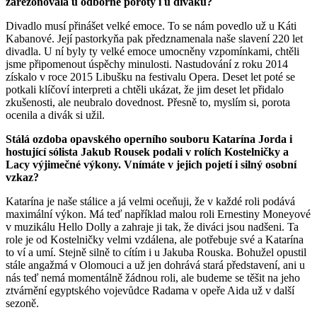
zarezonovala u odborné poroty i u diváků?
Divadlo musí přinášet velké emoce. To se nám povedlo už u Káti
Kabanové. Její pastorkyňa pak předznamenala naše slavení 220 let
divadla. U ní byly ty velké emoce umocněny vzpomínkami, chtěli
jsme připomenout úspěchy minulosti. Nastudování z roku 2014
získalo v roce 2015 Libušku na festivalu Opera. Deset let poté se
potkali klíčoví interpreti a chtěli ukázat, že jim deset let přidalo
zkušenosti, ale neubralo dovednost. Přesně to, myslím si, porota
ocenila a divák si užil.
Stálá ozdoba opavského operního souboru Katarína Jorda i
hostující sólista Jakub Rousek podali v rolích Kostelničky a
Lacy výjimečné výkony. Vnímáte v jejich pojetí i silný osobní
vzkaz?
Katarína je naše stálice a já velmi oceňuji, že v každé roli podává
maximální výkon. Má teď například malou roli Ernestiny Moneyové
v muzikálu Hello Dolly a zahraje ji tak, že diváci jsou nadšeni. Ta
role je od Kostelničky velmi vzdálena, ale potřebuje své a Katarína
to ví a umí. Stejně silně to cítím i u Jakuba Rouska. Bohužel opustil
stále angažmá v Olomouci a už jen dohrává stará představení, ani u
nás teď nemá momentálně žádnou roli, ale budeme se těšit na jeho
ztvárnění egyptského vojevůdce Radama v opeře Aida už v další
sezoně.