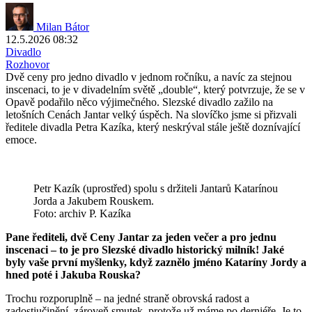
Milan Bátor
12.5.2026 08:32
Divadlo
Rozhovor
Dvě ceny pro jedno divadlo v jednom ročníku, a navíc za stejnou
inscenaci, to je v divadelním světě „double“, který potvrzuje, že se v
Opavě podařilo něco výjimečného. Slezské divadlo zažilo na
letošních Cenách Jantar velký úspěch. Na slovíčko jsme si přizvali
ředitele divadla Petra Kazíka, který neskrýval stále ještě doznívající
emoce.
Petr Kazík (uprostřed) spolu s držiteli Jantarů Katarínou
Jorda a Jakubem Rouskem.
Foto: archiv P. Kazíka
Pane řediteli, dvě Ceny Jantar za jeden večer a pro jednu
inscenaci – to je pro Slezské divadlo historický milník! Jaké
byly vaše první myšlenky, když zaznělo jméno Kataríny Jordy a
hned poté i Jakuba Rouska?
Trochu rozporuplně – na jedné straně obrovská radost a
zadostiučinění, zároveň smutek, protože už máme po derniéře. Je to