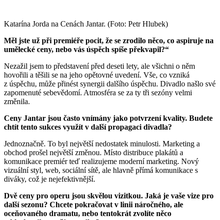
Katarína Jorda na Cenách Jantar. (Foto: Petr Hlubek)
Měl jste už při premiéře pocit, že se zrodilo něco, co aspiruje na
umělecké ceny, nebo vás úspěch spíše překvapil?“
Nezažil jsem to představení před deseti lety, ale všichni o něm
hovořili a těšili se na jeho opětovné uvedení. Vše, co vzniká
z úspěchu, může přinést synergii dalšího úspěchu. Divadlo našlo své
zapomenuté sebevědomí. Atmosféra se za ty tři sezóny velmi
změnila.
Ceny Jantar jsou často vnímány jako potvrzení kvality. Budete
chtít tento sukces využít v další propagaci divadla?
Jednoznačně. To byl největší nedostatek minulosti. Marketing a
obchod prošel největší změnou. Místo distribuce plakátů a
komunikace premiér teď realizujeme moderní marketing. Nový
vizuální styl, web, sociální sítě, ale hlavně přímá komunikace s
diváky, což je nejefektivnější.
Dvě ceny pro operu jsou skvělou vizitkou. Jaká je vaše vize pro
další sezonu? Chcete pokračovat v linii náročného, ale
oceňovaného dramatu, nebo tentokrát zvolíte něco