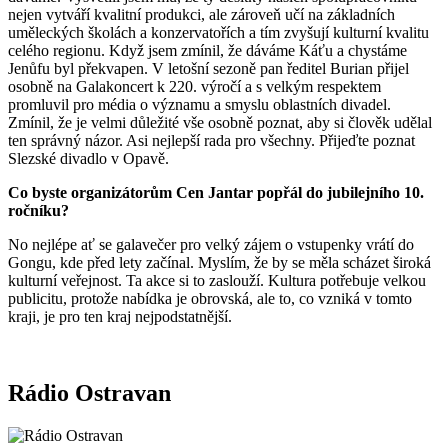
nejen vytváří kvalitní produkci, ale zároveň učí na základních
uměleckých školách a konzervatořích a tím zvyšují kulturní kvalitu
celého regionu. Když jsem zmínil, že dáváme Káťu a chystáme
Jenůfu byl překvapen. V letošní sezoně pan ředitel Burian přijel
osobně na Galakoncert k 220. výročí a s velkým respektem
promluvil pro média o významu a smyslu oblastních divadel.
Zmínil, že je velmi důležité vše osobně poznat, aby si člověk udělal
ten správný názor. Asi nejlepší rada pro všechny. Přijeďte poznat
Slezské divadlo v Opavě.
Co byste organizátorům Cen Jantar popřál do jubilejního 10.
ročníku?
No nejlépe ať se galavečer pro velký zájem o vstupenky vrátí do
Gongu, kde před lety začínal. Myslím, že by se měla scházet široká
kulturní veřejnost. Ta akce si to zaslouží. Kultura potřebuje velkou
publicitu, protože nabídka je obrovská, ale to, co vzniká v tomto
kraji, je pro ten kraj nejpodstatnější.
Rádio Ostravan