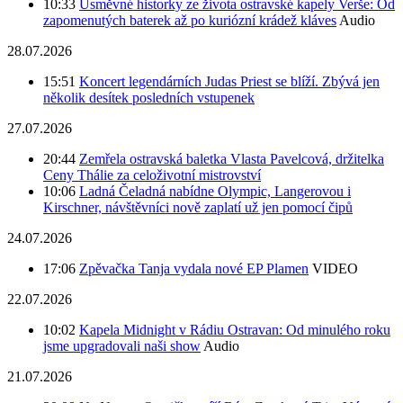
10:33
Úsměvné historky ze života ostravské kapely Verše: Od
zapomenutých baterek až po kuriózní krádež kláves
Audio
28.07.2026
15:51
Koncert legendárních Judas Priest se blíží. Zbývá jen
několik desítek posledních vstupenek
27.07.2026
20:44
Zemřela ostravská baletka Vlasta Pavelcová, držitelka
Ceny Thálie za celoživotní mistrovství
10:06
Ladná Čeladná nabídne Olympic, Langerovou i
Kirschner, návštěvníci nově zaplatí už jen pomocí čipů
24.07.2026
17:06
Zpěvačka Tanja vydala nové EP Plamen
VIDEO
22.07.2026
10:02
Kapela Midnight v Rádiu Ostravan: Od minulého roku
jsme upgradovali naši show
Audio
21.07.2026