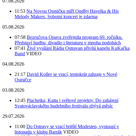
07.08.2026
11:53
Na Novou Osmičku míří Ondřej Havelka & His
Melody Makers. Sobotní koncert je zdarma
05.08.2026
07:58
Bezručova Opava zveřejnila program 69. ročníku.
Představí hudbu, divadlo i literaturu v mnoha podobách
07:41
Živé vysílání Rádia Ostravan přivítá kapelu KuKačka
Band
VIDEO
04.08.2026
21:17
David Koller se vrací, tentokrát zahraje v Nové
Osmičce
03.08.2026
12:45
Plachetka, Katta i světové projekty. Do zahájení
Svatováclavského hudebního festivalu zbývá měsíc
29.07.2026
11:00
Do Ostravy se vrací britští Modestep, vystoupí v
listopadu v klubu Barrák
VIDEO