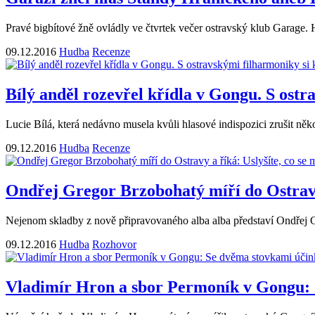
Pravé bigbítové žně ovládly ve čtvrtek večer ostravský klub Garage
09.12.2016
Hudba
Recenze
Bílý anděl rozevřel křídla v Gongu. S ost
Lucie Bílá, která nedávno musela kvůli hlasové indispozici zrušit něk
09.12.2016
Hudba
Recenze
Ondřej Gregor Brzobohatý míří do Ostravy 
Nejenom skladby z nově připravovaného alba alba představí Ondřej G
09.12.2016
Hudba
Rozhovor
Vladimír Hron a sbor Permoník v Gongu: Se