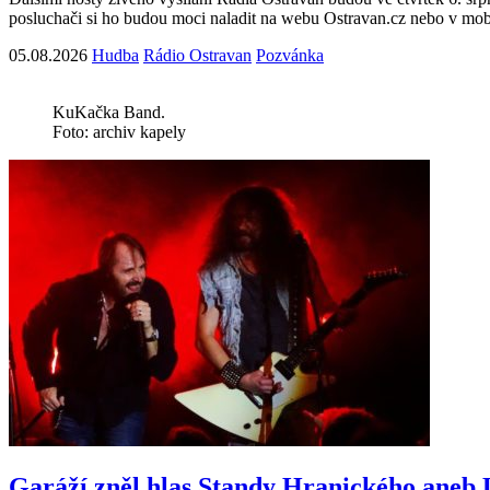
posluchači si ho budou moci naladit na webu Ostravan.cz nebo v mob
05.08.2026
Hudba
Rádio Ostravan
Pozvánka
KuKačka Band.
Foto: archiv kapely
Garáží zněl hlas Standy Hranického aneb