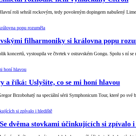
. Hlavní roli sehrál rockovým, tedy povoleným dopingem nabušený Lim
ravskými filharmoniky si královna popu roz
olik koncertů, vystoupila ve čtvrtek v ostravském Gongu. Spolu s ní se 
a říká: Uslyšíte, co se mi honí hlavou
regor Brzobohatý na speciální sérii Symphonicum Tour, které po své b
 dvěma stovkami účinkujících si zpívalo i 