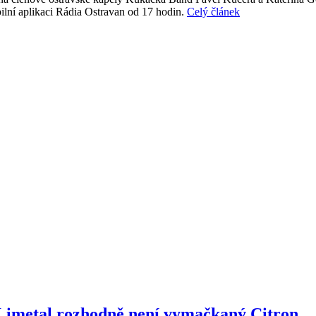
ilní aplikaci Rádia Ostravan od 17 hodin.
Celý článek
 Limetal rozhodně není vymačkaný Citron