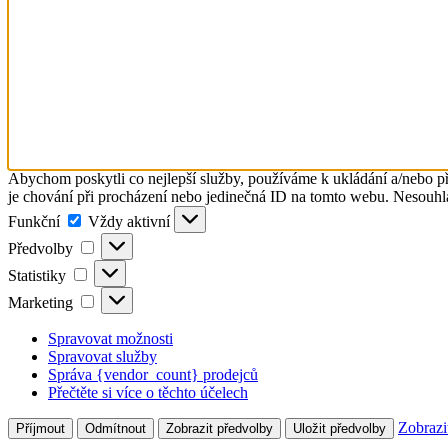
Abychom poskytli co nejlepší služby, používáme k ukládání a/nebo př
je chování při procházení nebo jedinečná ID na tomto webu. Nesouhlas
Funkční
Funkční
Vždy aktivní
Předvolby
Předvolby
Statistiky
Statistiky
Marketing
Marketing
Spravovat možnosti
Spravovat služby
Správa {vendor_count} prodejců
Přečtěte si více o těchto účelech
Zobrazi
Příjmout
Odmítnout
Zobrazit předvolby
Uložit předvolby