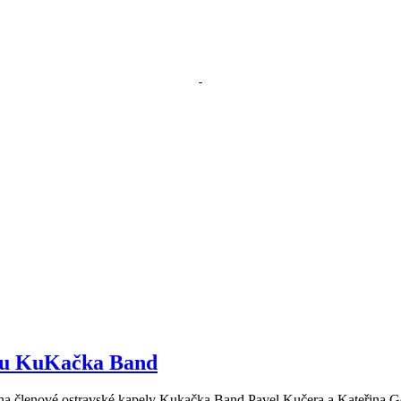
elu KuKačka Band
srpna členové ostravské kapely Kukačka Band Pavel Kučera a Kateřina