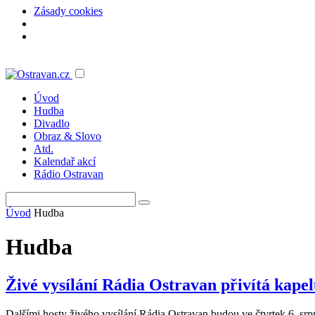
Zásady cookies
Úvod
Hudba
Divadlo
Obraz & Slovo
Atd.
Kalendař akcí
Rádio Ostravan
Úvod
Hudba
Hudba
Živé vysílání Rádia Ostravan přivítá kap
Dalšími hosty živého vysílání Rádia Ostravan budou ve čtvrtek 6. 