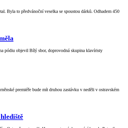
etal. Byla to předvánoční veselka se spoustou dárků. Odhadem 450
uměla
na pódiu objevil Bílý sbor, doprovodná skupina klavíristy
rněnské premiéře bude mít druhou zastávku v neděli v ostravském
hlediště