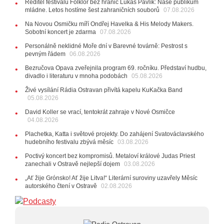
Ředitel festivalu Folklor bez hranic Lukáš Pavlík: Naše publikum
Verše: Od zapomenutých baterek až po kuriózní krádež
mládne. Letos hostíme šest zahraničních souborů
07.08.2026
kláves
AUDIO
Na Novou Osmičku míří Ondřej Havelka & His Melody Makers.
Sobotní koncert je zdarma
28.07.2026
07.08.2026
15:51
Koncert legendárních Judas Priest se blíží. Zbývá
Personálně neklidné Moře dní v Barevné továrně: Pestrost s
jen několik desítek posledních vstupenek
pevným řádem
06.08.2026
27.07.2026
Bezručova Opava zveřejnila program 69. ročníku. Představí hudbu,
20:44
Zemřela ostravská baletka Vlasta Pavelcová,
divadlo i literaturu v mnoha podobách
05.08.2026
držitelka Ceny Thálie za celoživotní mistrovství
Živé vysílání Rádia Ostravan přivítá kapelu KuKačka Band
10:06
Ladná Čeladná nabídne Olympic, Langerovou i
05.08.2026
Kirschner, návštěvníci nově zaplatí už jen pomocí čipů
David Koller se vrací, tentokrát zahraje v Nové Osmičce
24.07.2026
04.08.2026
17:06
Zpěvačka Tanja vydala nové EP Plamen
VIDEO
Plachetka, Katta i světové projekty. Do zahájení Svatováclavského
22.07.2026
hudebního festivalu zbývá měsíc
03.08.2026
10:02
Kapela Midnight v Rádiu Ostravan: Od minulého
Poctivý koncert bez kompromisů. Metaloví králové Judas Priest
roku jsme upgradovali naši show
AUDIO
zanechali v Ostravě nejlepší dojem
03.08.2026
21.07.2026
„Ať žije Grónsko! Ať žije Litva!“ Literární suroviny uzavřely Měsíc
20:09
Na Novou Osmičku míří Bára Zmeková Trio.
autorského čtení v Ostravě
02.08.2026
Výrazná osobnost české alternativní scény zahraje ve
Frýdku-Místku
14:01
Hostem živého vysílání Rádia Ostravan bude
herec Dušan Urban