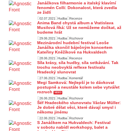
Janáčkova filharmonie a italský klavírní
fenomén Colli: Dokonalost, která zvedla
ze židlí
02.07.2021
Hudba
Recenze
Anima Band chystá album a Vratislava
Musilová říká: Už se nemůžeme dočkat, až
budeme hrát
29.06.2021
Hudba
Rozhovor
Mezinárodní hudební festival Leoše
Janáčka skončil báječným koncertem
Kateřiny Kněžíkové na Hukvaldech
28.06.2021
Hudba
Recenze
Síla krásy, síla hudby, síla setkávání. Tak
trochu neobvyklá reflexe festivalu
Hradecký slunovrat
27.06.2021
Hudba
Komentář
Megi Samková: Nejlepší je to dávkovat
postupně a neustále kolem sebe vytvářet
rozruch
VIDEO
26.06.2021
Hudba
Rozhovor
Šéf Hradeckého slunovratu Václav Müller:
Je dobré dělat věci, které dávají smysl i
někomu jinému
22.06.2021
Hudba
Rozhovor
S Janáčkem na Hukvaldech: Festival
v sobotu nabídl workshopy, balet a