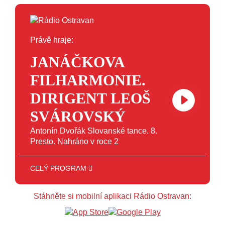
Právě hraje:
JANÁČKOVA
FILHARMONIE.
DIRIGENT LEOŠ
SVÁROVSKÝ
Antonín Dvořák Slovanské tance. 8.
Presto. Nahráno v roce 2
CELÝ PROGRAM
12:00 - 16:00
ART
16:00 - 18:00
JAZZ
Stáhněte si mobilní aplikaci Rádio Ostravan:
18:00 - 23:00
VEČERNÍ MIX