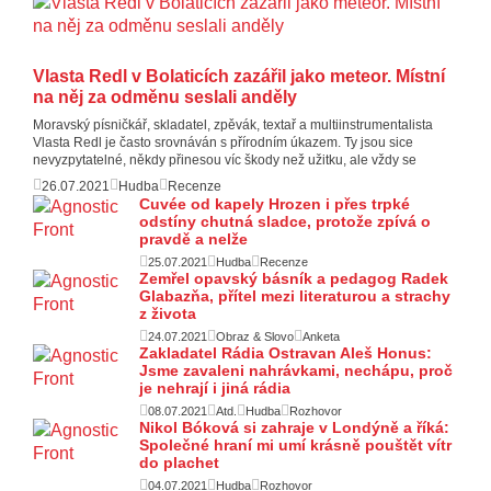
Vlasta Redl v Bolaticích zazářil jako meteor. Místní
na něj za odměnu seslali anděly
Moravský písničkář, skladatel, zpěvák, textař a multiinstrumentalista
Vlasta Redl je často srovnáván s přírodním úkazem. Ty jsou sice
nevyzpytatelné, někdy přinesou víc škody než užitku, ale vždy se
26.07.2021
Hudba
Recenze
Cuvée od kapely Hrozen i přes trpké
odstíny chutná sladce, protože zpívá o
pravdě a nelže
25.07.2021
Hudba
Recenze
Zemřel opavský básník a pedagog Radek
Glabazňa, přítel mezi literaturou a strachy
z života
24.07.2021
Obraz & Slovo
Anketa
Zakladatel Rádia Ostravan Aleš Honus:
Jsme zavaleni nahrávkami, nechápu, proč
je nehrají i jiná rádia
08.07.2021
Atd.
Hudba
Rozhovor
Nikol Bóková si zahraje v Londýně a říká:
Společné hraní mi umí krásně pouštět vítr
do plachet
04.07.2021
Hudba
Rozhovor