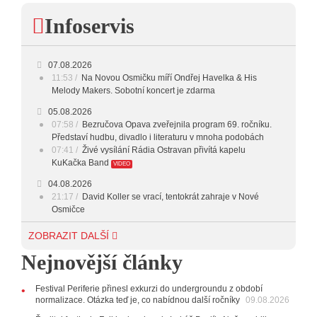
23:00 - 00:00
POTICHU
Infoservis
07.08.2026
11:53
Na Novou Osmičku míří Ondřej Havelka & His
Melody Makers. Sobotní koncert je zdarma
05.08.2026
07:58
Bezručova Opava zveřejnila program 69. ročníku.
Představí hudbu, divadlo i literaturu v mnoha podobách
07:41
Živé vysílání Rádia Ostravan přivítá kapelu
KuKačka Band
VIDEO
04.08.2026
21:17
David Koller se vrací, tentokrát zahraje v Nové
Osmičce
03.08.2026
ZOBRAZIT DALŠÍ
12:45
Plachetka, Katta i světové projekty. Do zahájení
Nejnovější články
Svatováclavského hudebního festivalu zbývá měsíc
29.07.2026
Festival Periferie přinesl exkurzi do undergroundu z období
11:00
Do Ostravy se vrací britští Modestep, vystoupí v
normalizace. Otázka teď je, co nabídnou další ročníky
09.08.2026
listopadu v klubu Barrák
VIDEO
10:33
Úsměvné historky ze života ostravské kapely