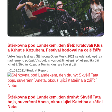
Štěrkovna pod Landekem, den třetí: Kralovali Klus
a Krhut s Kozubem. Festival bodoval na celé čáře
Velké finále festivalu Štěrkovna Open Music 2021 se odehrálo opět za
nádherného počasí. V sobotu si vysloužili nejlepší přijetí publika Jiří
Krhut & Štěpán Kozub a Tomáš Klus, ale lidé si užili
01.08.2021
Hudba
Report
Štěrkovna pod Landekem, den druhý: Skvělí Tata
bojs, suverénní Aneta, okouzlující Kateřina a zářící
Nebe