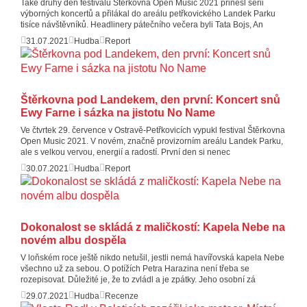
Také druhý den festivalu Štěrkovna Open Music 2021 přinesl sérii
výborných koncertů a přilákal do areálu petřkovického Landek Parku
tisíce návštěvníků. Headlinery pátečního večera byli Tata Bojs, An
31.07.2021
Hudba
Report
Štěrkovna pod Landekem, den první: Koncert snů
Ewy Farne i sázka na jistotu No Name
​Ve čtvrtek 29. července v Ostravě-Petřkovicích vypukl festival Štěrkovna
Open Music 2021. V novém, značně provizorním areálu Landek Parku,
ale s velkou vervou, energií a radostí. První den si nenec
30.07.2021
Hudba
Report
Dokonalost se skládá z maličkostí: Kapela Nebe na
novém albu dospěla
V loňském roce ještě nikdo netušil, jestli nemá havířovská kapela Nebe
všechno už za sebou. O potížích Petra Harazina není třeba se
rozepisovat. Důležité je, že to zvládl a je zpátky. Jeho osobní zá
29.07.2021
Hudba
Recenze