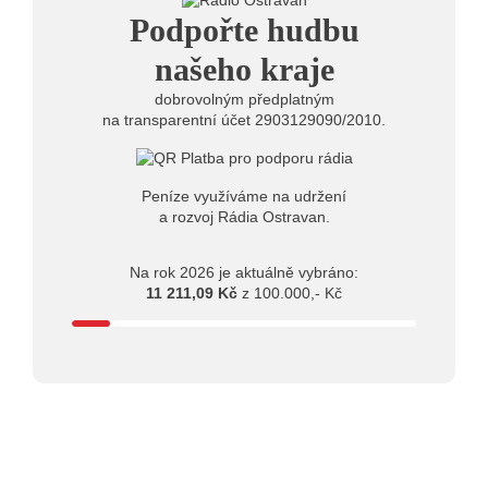
20.07.2026
Podpořte hudbu
10:03
Štěrkovna Open Music: Klubová scéna na festivalu
nabídne Krhuta i Beatles
našeho kraje
dobrovolným předplatným
na transparentní účet 2903129090/2010.
Peníze využíváme na udržení
a rozvoj Rádia Ostravan.
Na rok 2026 je aktuálně vybráno:
11 211,09 Kč
z 100.000,- Kč