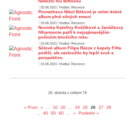
famózní Ivu Bittovou
20.06.2021
Hudba
Recenze
Prometheus Nikol Bókové je velmi dobré
album plné silných emocí
19.06.2021
Hudba
Recenze
Novinka Kateřiny Kněžíkové a Janáčkovy
filharmonie patří k nejzajímavějším
počinům letošního roku
16.06.2021
Hudba
Recenze
Sólové album Filipa Rácze z kapely FiHa
potěší, ale zasloužilo by lepší zvuk a
perspektivu
15.06.2021
Hudba
Recenze
26. stránka z celkem 78
« První
«
...
10
20
...
24
25
26
27
28
...
40
50
60
...
»
Poslední »