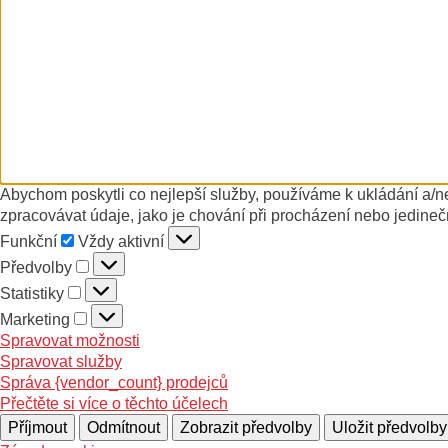
Abychom poskytli co nejlepší služby, používáme k ukládání a/n
zpracovávat údaje, jako je chování při procházení nebo jedineč
Funkční
Funkční
Vždy aktivní
Předvolby
Předvolby
Statistiky
Statistiky
Marketing
Marketing
Spravovat možnosti
Spravovat služby
Správa {vendor_count} prodejců
Přečtěte si více o těchto účelech
Příjmout
Odmítnout
Zobrazit předvolby
Uložit předvolby