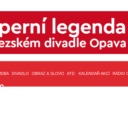
UDBA
DIVADLO
OBRAZ & SLOVO
ATD.
KALENDAŘ AKCÍ
RÁDIO 