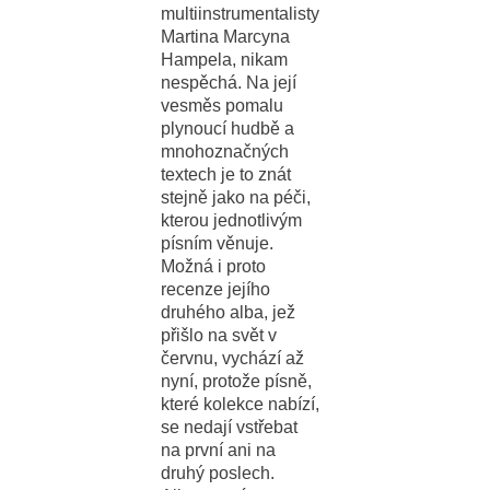
multiinstrumentalisty
Martina Marcyna
Hampela, nikam
nespěchá. Na její
vesměs pomalu
plynoucí hudbě a
mnohoznačných
textech je to znát
stejně jako na péči,
kterou jednotlivým
písním věnuje.
Možná i proto
recenze jejího
druhého alba, jež
přišlo na svět v
červnu, vychází až
nyní, protože písně,
které kolekce nabízí,
se nedají vstřebat
na první ani na
druhý poslech.