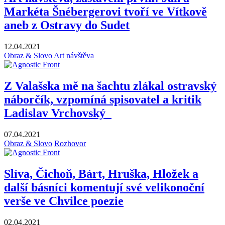
Markéta Šnébergerovi tvoří ve Vítkově
aneb z Ostravy do Sudet
12.04.2021
Obraz & Slovo
Art návštěva
Z Valašska mě na šachtu zlákal ostravský
náborčík, vzpomíná spisovatel a kritik
Ladislav Vrchovský
07.04.2021
Obraz & Slovo
Rozhovor
Slíva, Čichoň, Bárt, Hruška, Hložek a
další básníci komentují své velikonoční
verše ve Chvilce poezie
02.04.2021