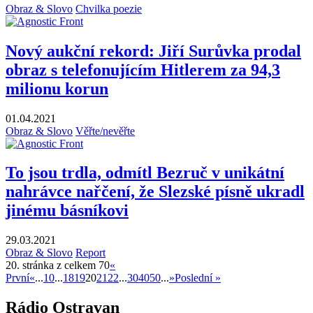
Obraz & Slovo
Chvilka poezie
Nový aukční rekord: Jiří Surůvka prodal
obraz s telefonujícím Hitlerem za 94,3
milionu korun
01.04.2021
Obraz & Slovo
Věřte/nevěřte
To jsou trdla, odmítl Bezruč v unikátní
nahrávce nařčení, že Slezské písně ukradl
jinému básníkovi
29.03.2021
Obraz & Slovo
Report
20. stránka z celkem 70
«
První
«
...
10
...
18
19
20
21
22
...
30
40
50
...
»
Poslední »
Rádio Ostravan