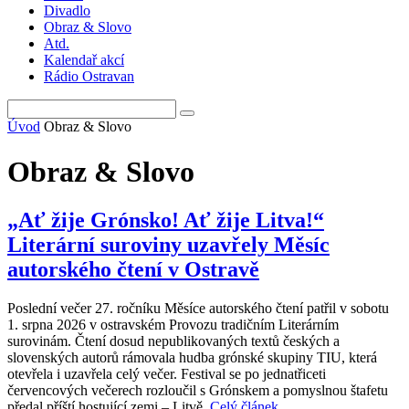
Divadlo
Obraz & Slovo
Atd.
Kalendař akcí
Rádio Ostravan
Úvod
Obraz & Slovo
Obraz & Slovo
„Ať žije Grónsko! Ať žije Litva!“
Literární suroviny uzavřely Měsíc
autorského čtení v Ostravě
Poslední večer 27. ročníku Měsíce autorského čtení patřil v sobotu
1. srpna 2026 v ostravském Provozu tradičním Literárním
surovinám. Čtení dosud nepublikovaných textů českých a
slovenských autorů rámovala hudba grónské skupiny TIU, která
otevřela i uzavřela celý večer. Festival se po jednatřiceti
červencových večerech rozloučil s Grónskem a pomyslnou štafetu
předal příští hostující zemi – Litvě.
Celý článek