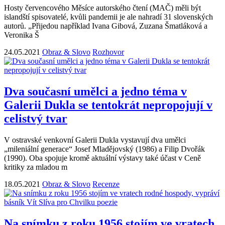
Hosty červencového Měsíce autorského čtení (MAČ) měli být
islandští spisovatelé, kvůli pandemii je ale nahradí 31 slovenských
autorů. „Přijedou například Ivana Gibová, Zuzana Šmatláková a
Veronika Š
24.05.2021
Obraz & Slovo
Rozhovor
Dva současní umělci a jedno téma v
Galerii Dukla se tentokrát nepropojují v
celistvý tvar
V ostravské venkovní Galerii Dukla vystavují dva umělci
„mileniální generace“ Josef Mladějovský (1986) a Filip Dvořák
(1990). Oba spojuje kromě aktuální výstavy také účast v Ceně
kritiky za mladou m
18.05.2021
Obraz & Slovo
Recenze
Na snímku z roku 1956 stojím ve vratech