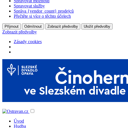
Spravovat možnosti
Spravovat služby
Správa {vendor_count} prodejců
Přečtěte si více o těchto účelech
Příjmout
Odmítnout
Zobrazit předvolby
Uložit předvolby
Zobrazit předvolby
Zásady cookies
Úvod
Hudba