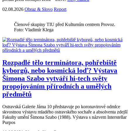
02.08.2026
Obraz & Slovo
Report
Členové skupiny TIU před Kulturním centrem Provoz.
Foto: Vladimír Klega
Rozpadlé tělo terminátora, pohřebiště
kyborgů, nebo kosmická loď? Výstava
Šimona Szabo vytváří hi-tech světy
propojováním přírodních a umělých
předmětů
Ostravská Galerie Jáma 10 představuje po koronavirové odmlce
skvostnou výstavu mladého ostravského sochaře a absolventa zdejší
Fakulty umění Šimona Szabo (1988). Výstava s názvem Interstellar
Purpos