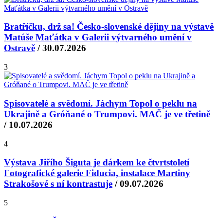
Bratříčku, drž sa! Česko-slovenské dějiny na výstavě
Matúše Maťátka v Galerii výtvarného umění v
Ostravě
/ 30.07.2026
3
Spisovatelé a svědomí. Jáchym Topol o peklu na
Ukrajině a Gróňané o Trumpovi. MAČ je ve třetině
/ 10.07.2026
4
Výstava Jiřího Šiguta je dárkem ke čtvrtstoletí
Fotografické galerie Fiducia, instalace Martiny
Strakošové s ní kontrastuje
/ 09.07.2026
5