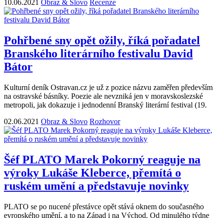
10.06.2021
Obraz & Slovo
Recenze
Pohřbené sny opět ožily, říká pořadatel
Branského literárního festivalu David
Bátor
Kulturní deník Ostravan.cz je už z pozice názvu zaměřen především
na ostravské básníky. Poezie ale nevzniká jen v moravskoslezské
metropoli, jak dokazuje i jednodenní Branský literární festival (19.
02.06.2021
Obraz & Slovo
Rozhovor
Šéf PLATO Marek Pokorný reaguje na
výroky Lukáše Kleberce, přemítá o
ruském umění a představuje novinky
PLATO se po nucené přestávce opět stává oknem do současného
evropského umění, a to na Západ i na Východ. Od minulého týdne