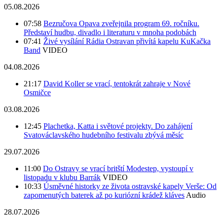
05.08.2026
07:58
Bezručova Opava zveřejnila program 69. ročníku.
Představí hudbu, divadlo i literaturu v mnoha podobách
07:41
Živé vysílání Rádia Ostravan přivítá kapelu KuKačka
Band
VIDEO
04.08.2026
21:17
David Koller se vrací, tentokrát zahraje v Nové
Osmičce
03.08.2026
12:45
Plachetka, Katta i světové projekty. Do zahájení
Svatováclavského hudebního festivalu zbývá měsíc
29.07.2026
11:00
Do Ostravy se vrací britští Modestep, vystoupí v
listopadu v klubu Barrák
VIDEO
10:33
Úsměvné historky ze života ostravské kapely Verše: Od
zapomenutých baterek až po kuriózní krádež kláves
Audio
28.07.2026