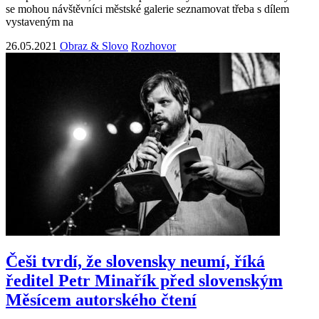
se mohou návštěvníci městské galerie seznamovat třeba s dílem
vystaveným na
26.05.2021
Obraz & Slovo
Rozhovor
Češi tvrdí, že slovensky neumí, říká
ředitel Petr Minařík před slovenským
Měsícem autorského čtení