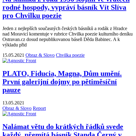
rodné hospody, vypráví básník Vít Slíva
pro Chvilku poezie
Jeden z nejlepších současných českých básníků a rodák z Hradce
nad Moravicí komentuje v rubrice Chvilka poezie kulturního deníku
Ostravan.cz dosud nepublikovanou báseň Děda Babinec. A k
výkladu přid
15.05.2021
Obraz & Slovo
Chvilka poezie
PLATO, Fiducia, Magna, Dům umění.
První galerijní dojmy po pětiměsíční
pauze
13.05.2021
Obraz & Slovo
Report
Nalámat větu do krátkých řádků svede
každý, přemítá básník Standa Černý v