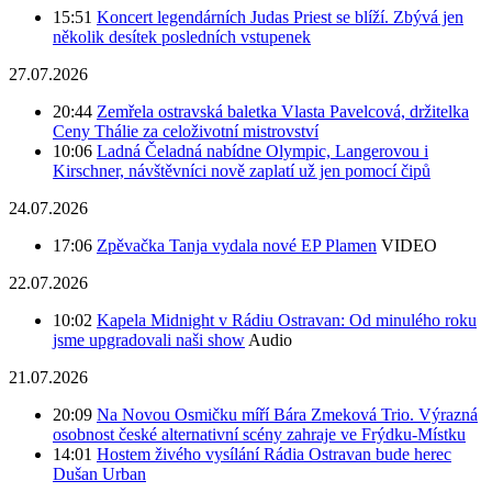
15:51
Koncert legendárních Judas Priest se blíží. Zbývá jen
několik desítek posledních vstupenek
27.07.2026
20:44
Zemřela ostravská baletka Vlasta Pavelcová, držitelka
Ceny Thálie za celoživotní mistrovství
10:06
Ladná Čeladná nabídne Olympic, Langerovou i
Kirschner, návštěvníci nově zaplatí už jen pomocí čipů
24.07.2026
17:06
Zpěvačka Tanja vydala nové EP Plamen
VIDEO
22.07.2026
10:02
Kapela Midnight v Rádiu Ostravan: Od minulého roku
jsme upgradovali naši show
Audio
21.07.2026
20:09
Na Novou Osmičku míří Bára Zmeková Trio. Výrazná
osobnost české alternativní scény zahraje ve Frýdku-Místku
14:01
Hostem živého vysílání Rádia Ostravan bude herec
Dušan Urban