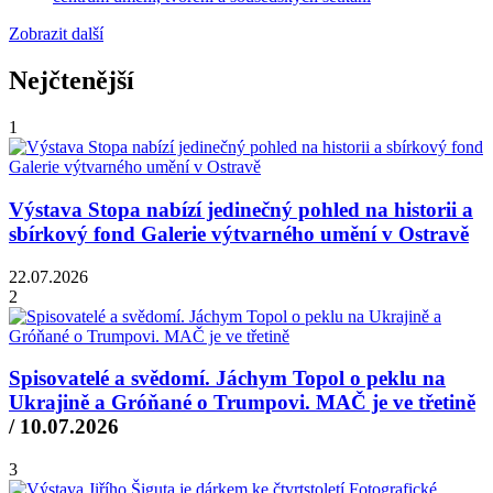
Zobrazit další
Nejčtenější
1
Výstava Stopa nabízí jedinečný pohled na historii a
sbírkový fond Galerie výtvarného umění v Ostravě
22.07.2026
2
Spisovatelé a svědomí. Jáchym Topol o peklu na
Ukrajině a Gróňané o Trumpovi. MAČ je ve třetině
/ 10.07.2026
3