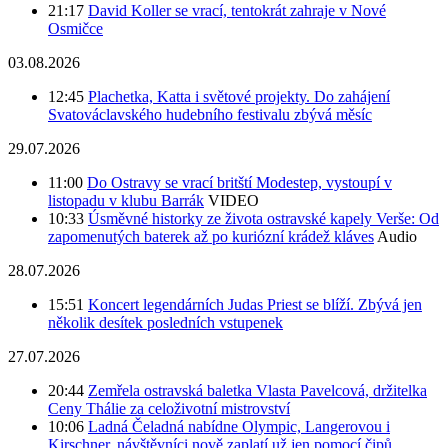
21:17
David Koller se vrací, tentokrát zahraje v Nové
Osmičce
03.08.2026
12:45
Plachetka, Katta i světové projekty. Do zahájení
Svatováclavského hudebního festivalu zbývá měsíc
29.07.2026
11:00
Do Ostravy se vrací britští Modestep, vystoupí v
listopadu v klubu Barrák
VIDEO
10:33
Úsměvné historky ze života ostravské kapely Verše: Od
zapomenutých baterek až po kuriózní krádež kláves
Audio
28.07.2026
15:51
Koncert legendárních Judas Priest se blíží. Zbývá jen
několik desítek posledních vstupenek
27.07.2026
20:44
Zemřela ostravská baletka Vlasta Pavelcová, držitelka
Ceny Thálie za celoživotní mistrovství
10:06
Ladná Čeladná nabídne Olympic, Langerovou i
Kirschner, návštěvníci nově zaplatí už jen pomocí čipů