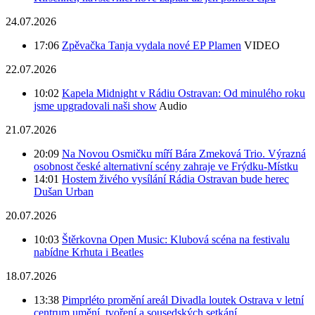
24.07.2026
17:06
Zpěvačka Tanja vydala nové EP Plamen
VIDEO
22.07.2026
10:02
Kapela Midnight v Rádiu Ostravan: Od minulého roku
jsme upgradovali naši show
Audio
21.07.2026
20:09
Na Novou Osmičku míří Bára Zmeková Trio. Výrazná
osobnost české alternativní scény zahraje ve Frýdku-Místku
14:01
Hostem živého vysílání Rádia Ostravan bude herec
Dušan Urban
20.07.2026
10:03
Štěrkovna Open Music: Klubová scéna na festivalu
nabídne Krhuta i Beatles
18.07.2026
13:38
Pimprléto promění areál Divadla loutek Ostrava v letní
centrum umění, tvoření a sousedských setkání