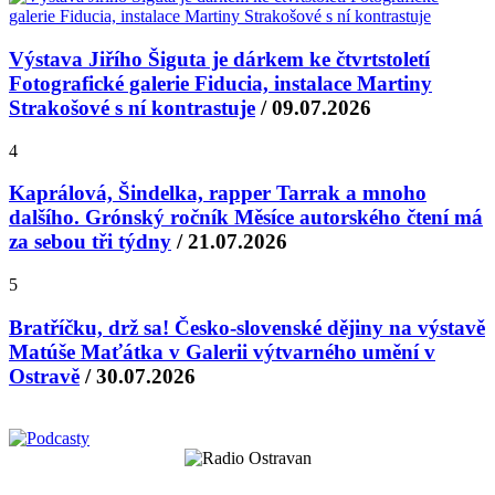
Výstava Jiřího Šiguta je dárkem ke čtvrtstoletí
Fotografické galerie Fiducia, instalace Martiny
Strakošové s ní kontrastuje
/ 09.07.2026
4
Kaprálová, Šindelka, rapper Tarrak a mnoho
dalšího. Grónský ročník Měsíce autorského čtení má
za sebou tři týdny
/ 21.07.2026
5
Bratříčku, drž sa! Česko-slovenské dějiny na výstavě
Matúše Maťátka v Galerii výtvarného umění v
Ostravě
/ 30.07.2026