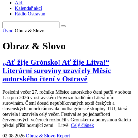
Atd.
Kalendař akcí
Rádio Ostravan
Úvod
Obraz & Slovo
Obraz & Slovo
„Ať žije Grónsko! Ať žije Litva!“
Literární suroviny uzavřely Měsíc
autorského čtení v Ostravě
Poslední večer 27. ročníku Měsíce autorského čtení patřil v sobotu
1. srpna 2026 v ostravském Provozu tradičním Literárním
surovinám. Čtení dosud nepublikovaných textů českých a
slovenských autorů rámovala hudba grónské skupiny TIU, která
otevřela i uzavřela celý večer. Festival se po jednatřiceti
červencových večerech rozloučil s Grónskem a pomyslnou štafetu
předal příští hostující zemi – Litvě.
Celý článek
02.08.2026
Obraz & Slovo
Report