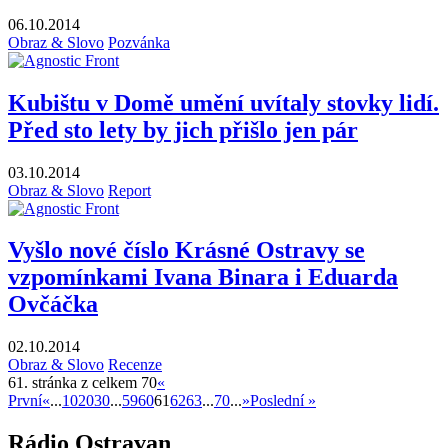
06.10.2014
Obraz & Slovo
Pozvánka
Kubištu v Domě umění uvítaly stovky lidí.
Před sto lety by jich přišlo jen pár
03.10.2014
Obraz & Slovo
Report
Vyšlo nové číslo Krásné Ostravy se
vzpomínkami Ivana Binara i Eduarda
Ovčáčka
02.10.2014
Obraz & Slovo
Recenze
61. stránka z celkem 70
«
První
«
...
10
20
30
...
59
60
61
62
63
...
70
...
»
Poslední »
Rádio Ostravan