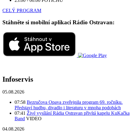
23:00 - 00:00
POTICHU
CELÝ PROGRAM
Stáhněte si mobilní aplikaci Rádio Ostravan:
Infoservis
05.08.2026
07:58
Bezručova Opava zveřejnila program 69. ročníku.
Představí hudbu, divadlo i literaturu v mnoha podobách
07:41
Živé vysílání Rádia Ostravan přivítá kapelu KuKačka
Band
VIDEO
04.08.2026