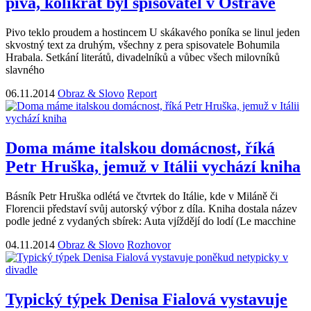
piva, kolikrát byl spisovatel v Ostravě
Pivo teklo proudem a hostincem U skákavého poníka se linul jeden
skvostný text za druhým, všechny z pera spisovatele Bohumila
Hrabala. Setkání literátů, divadelníků a vůbec všech milovníků
slavného
06.11.2014
Obraz & Slovo
Report
Doma máme italskou domácnost, říká
Petr Hruška, jemuž v Itálii vychází kniha
Básník Petr Hruška odlétá ve čtvrtek do Itálie, kde v Miláně či
Florencii představí svůj autorský výbor z díla. Kniha dostala název
podle jedné z vydaných sbírek: Auta vjíždějí do lodí (Le macchine
04.11.2014
Obraz & Slovo
Rozhovor
Typický týpek Denisa Fialová vystavuje