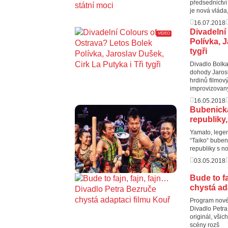
předsednictví 
je nová vláda,
16.07.2018
Divadelní
VIDEO
Polívka, J
tygři
Divadlo Bolka
dohody Jarosl
hrdinů filmov
improvizovan
16.05.2018
Bubenick
republiky,
Yamato, legenda
“Taiko“ bubení
republiky s n
03.05.2018
Bude to f
chystá ad
Program nové 
Divadlo Petra
originál, všic
scény rozš