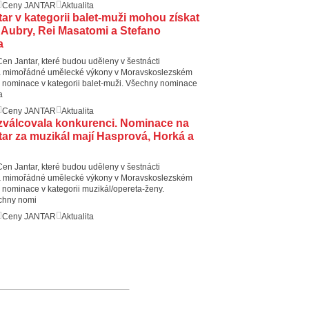
Ceny JANTAR
Aktualita
ar v kategorii balet-muži mohou získat
Aubry, Rei Masatomi a Stefano
a
Cen Jantar, které budou uděleny v šestnácti
za mimořádné umělecké výkony v Moravskoslezském
li nominace v kategorii balet-muži. Všechny nominace
a
Ceny JANTAR
Aktualita
válcovala konkurenci. Nominace na
ar za muzikál mají Hasprová, Horká a
Cen Jantar, které budou uděleny v šestnácti
za mimořádné umělecké výkony v Moravskoslezském
li nominace v kategorii muzikál/opereta-ženy.
echny nomi
Ceny JANTAR
Aktualita