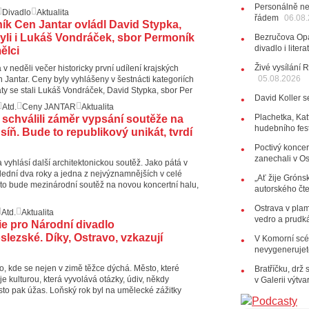
Od zapome
Personálně ne
Divadlo
Aktualita
AUDIO
řádem
06.08
ník Cen Jantar ovládl David Stypka,
28.07.202
yli i Lukáš Vondráček, sbor Permoník
Bezručova Opa
15:51
Ko
divadlo i lite
ělci
několik d
Živé vysílání 
 v neděli večer historicky první udílení krajských
05.08.2026
27.07.202
n Jantar. Ceny byly vyhlášeny v šestnácti kategoriích
eáty se stali Lukáš Vondráček, David Stypka, sbor Per
20:44
Ze
David Koller s
držitelka 
Atd.
Ceny JANTAR
Aktualita
10:06
La
Plachetka, Kat
 schválili záměr vypsání soutěže na
hudebního fes
Kirschner,
síň. Bude to republikový unikát, tvrdí
Poctivý koncer
24.07.202
zanechali v O
17:06
Zp
 vyhlásí další architektonickou soutěž. Jako pátá v
lední dva roky a jedna z nejvýznamnějších v celé
„Ať žije Grónsk
22.07.202
a to bude mezinárodní soutěž na novou koncertní halu,
autorského čt
10:02
Ka
jsme upgr
Ostrava v pla
Atd.
Aktualita
vedro a prudk
lie pro Národní divadlo
21.07.202
lezské. Díky, Ostravo, vzkazují
V Komorní scén
20:09
Na
nevygenerujete
osobnost č
14:01
Ho
o, kde se nejen v zimě těžce dýchá. Město, které
Bratříčku, drž
Dušan Ur
e kulturou, která vyvolává otázky, údiv, někdy
v Galerii výtv
sto pak úžas. Loňský rok byl na umělecké zážitky
20.07.202