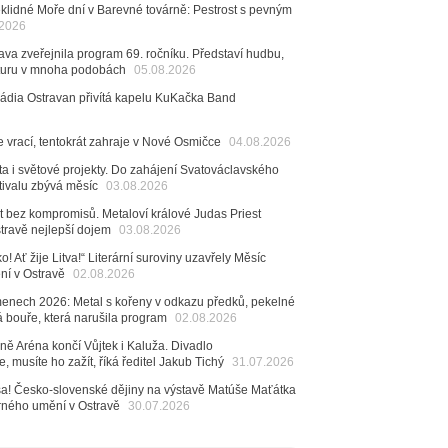
nutých baterek až po kuriózní krádež kláves
klidné Moře dní v Barevné továrně: Pestrost s pevným
.2026
6
va zveřejnila program 69. ročníku. Představí hudbu,
ncert legendárních Judas Priest se blíží. Zbývá jen
raturu v mnoha podobách
05.08.2026
esítek posledních vstupenek
Rádia Ostravan přivítá kapelu KuKačka Band
6
mřela ostravská baletka Vlasta Pavelcová,
e vrací, tentokrát zahraje v Nové Osmičce
04.08.2026
Ceny Thálie za celoživotní mistrovství
dná Čeladná nabídne Olympic, Langerovou i
ta i světové projekty. Do zahájení Svatováclavského
tivalu zbývá měsíc
 návštěvníci nově zaplatí už jen pomocí čipů
03.08.2026
t bez kompromisů. Metaloví králové Judas Priest
6
stravě nejlepší dojem
03.08.2026
ěvačka Tanja vydala nové EP Plamen
VIDEO
o! Ať žije Litva!“ Literární suroviny uzavřely Měsíc
6
ení v Ostravě
02.08.2026
pela Midnight v Rádiu Ostravan: Od minulého roku
adovali naši show
menech 2026: Metal s kořeny v odkazu předků, pekelné
AUDIO
á bouře, která narušila program
02.08.2026
6
ě Aréna končí Vůjtek i Kaluža. Divadlo
 Novou Osmičku míří Bára Zmeková Trio. Výrazná
, musíte ho zažít, říká ředitel Jakub Tichý
31.07.2026
eské alternativní scény zahraje ve Frýdku-Místku
stem živého vysílání Rádia Ostravan bude herec
 sa! Česko-slovenské dějiny na výstavě Matúše Maťátka
ban
arného umění v Ostravě
30.07.2026
6