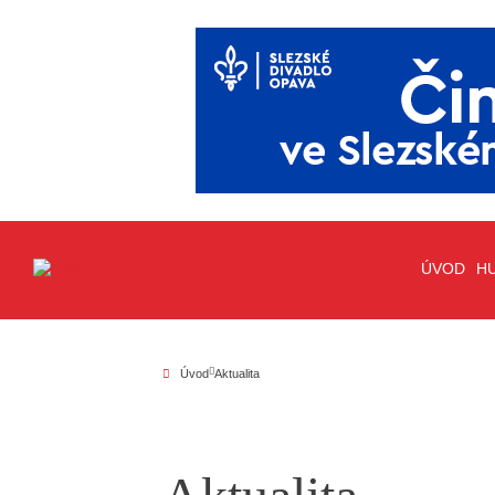
ÚVOD
H
Úvod
Aktualita