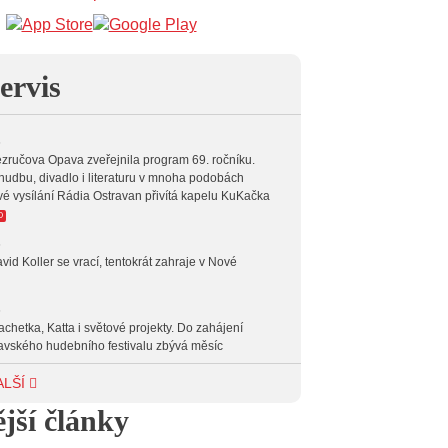
 16:00
POP STARS
 17:00
HARD AND HEAVY CLASSIC
ervis
ŽIVĚ: ROZHOVOR S KAPELOU
 18:00
KUKAČKA BAND
6
 20:00
INDEPENDENT
zručova Opava zveřejnila program 69. ročníku.
hudbu, divadlo i literaturu v mnoha podobách
 23:00
VEČERNÍ MIX
vé vysílání Rádia Ostravan přivítá kapelu KuKačka
O
 00:00
POTICHU
6
vid Koller se vrací, tentokrát zahraje v Nové
6
achetka, Katta i světové projekty. Do zahájení
avského hudebního festivalu zbývá měsíc
6
ALŠÍ
 Ostravy se vrací britští Modestep, vystoupí v
jší články
v klubu Barrák
VIDEO
měvné historky ze života ostravské kapely Verše: