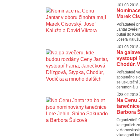
01.03.2018
Nominace 
Marek Cis
Pořadatelé pr
Jantar zveřej
putují do Kom
Josefa Kaluž
01.03.2018
Na galave
vystoupí 
Chodúr, V
Pořadatelé ve
spojeného s 
se uskuteční
ceremoniálu
28.02.2018
Na Cenu J
tanečnice
Barbora 
Organizátoři 
kategoriích 
v Moravskosle
v kategorii b