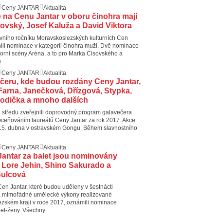
Ceny JANTAR
Aktualita
na Cenu Jantar v oboru činohra mají
ovský, Josef Kaluža a David Viktora
vního ročníku Moravskoslezských kulturních Cen
nili nominace v kategorii činohra muži. Dvě nominace
orní scény Aréna, a to pro Marka Cisovského a
u
Ceny JANTAR
Aktualita
čeru, kde budou rozdány Ceny Jantar,
Farna, Janečková, Dřízgová, Stypka,
odička a mnoho dalších
 středu zveřejnili doprovodný program galavečera
oceňováním laureátů Ceny Jantar za rok 2017. Akce
 15. dubna v ostravském Gongu. Během slavnostního
Ceny JANTAR
Aktualita
antar za balet jsou nominovány
 Lore Jehin, Shino Sakurado a
Šulcová
Cen Jantar, které budou uděleny v šestnácti
za mimořádné umělecké výkony realizované
zském kraji v roce 2017, oznámili nominace
alet-ženy. Všechny