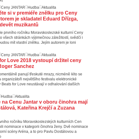
Ceny JANTAR
Hudba
Aktualita
te si v premiéře znělku pro Ceny
utorem je skladatel Eduard Dřízga,
i devět muzikantů
ále prvního ročníku Moravskoslezské kulturní Ceny
o všech stránkách výjimečnou záležitostí, svědčí i
budou mít vlastní znělku. Jejím autorem je loni
Ceny JANTAR
Hudba
Aktualita
for Love 2018 vystoupí držitel ceny
oger Sanchez
mentálně panují třeskuté mrazy, nicméně léto se
 organizátoři největšího festivalu elektronické
 Beats for Love neustávají v odhalování dalších
Hudba
Aktualita
na Cenu Jantar v oboru činohra mají
tálová, Kateřina Krejčí a Zuzana
vního ročníku Moravskoslezských kulturních Cen
nili nominace v kategorii činohra ženy. Dvě nominace
orní scény Aréna, a to pro Pavlu Dostálovou a
o