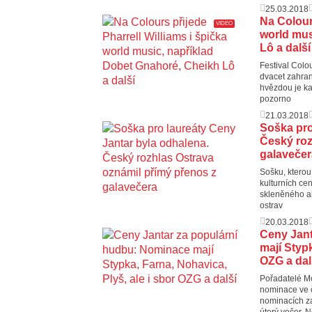
25.03.2018
Na Colours
VIDEO
world mus
Lô a další
Festival Colo
dvacet zahran
hvězdou je ka
pozorno
21.03.2018
Soška pro
Český roz
galavečer
Sošku, kterou
kulturních cen
skleněného ar
ostrav
20.03.2018
Ceny Jant
mají Stypk
OZG a dal
Pořadatelé Mo
nominace ve č
nominacích z
úterý večer. N