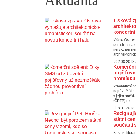
Aktualita
Tisková z
architekt
koncertní
Město Ostrava
pořadí již pá
nejvýznamnějš
architektonic
22.08.2018
Komerční 
pojišťovn
prohlídku
Preventivní pr
nejrůznějším
v jejím počát
(ČPZP) mo
18.07.2018
Rezignují
státní cen
součástí 
Básník, liter