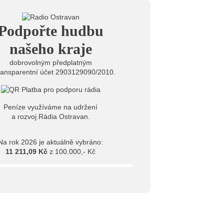
ěrkovna Open Music: Klubová scéna na festivalu
huta i Beatles
6
Podpořte hudbu
mprléto promění areál Divadla loutek Ostrava v
rum umění, tvoření a sousedských setkání
našeho kraje
dobrovolným předplatným
ransparentní účet 2903129090/2010.
Peníze využíváme na udržení
a rozvoj Rádia Ostravan.
Na rok 2026 je aktuálně vybráno:
11 211,09 Kč
z 100.000,- Kč