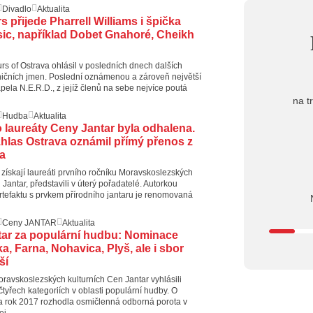
10:03
Št
Divadlo
Aktualita
nabídne Kr
 přijede Pharrell Williams i špička
ic, například Dobet Gnahoré, Cheikh
18.07.202
13:38
Pi
letní cent
urs of Ostrava ohlásil v posledních dnech dalších
ičních jmen. Poslední oznámenou a zároveň největší
pela N.E.R.D., z jejíž členů na sebe nejvíce poutá
na t
Hudba
Aktualita
 laureáty Ceny Jantar byla odhalena.
hlas Ostrava oznámil přímý přenos z
a
 získají laureáti prvního ročníku Moravskoslezských
 Jantar, představili v úterý pořadatelé. Autorkou
tefaktu s prvkem přírodního jantaru je renomovaná
Ceny JANTAR
Aktualita
ar za populární hudbu: Nominace
a, Farna, Nohavica, Plyš, ale i sbor
ší
ravskoslezských kulturních Cen Jantar vyhlásili
tyřech kategoriích v oblasti populární hudby. O
a rok 2017 rozhodla osmičlenná odborná porota v
ej