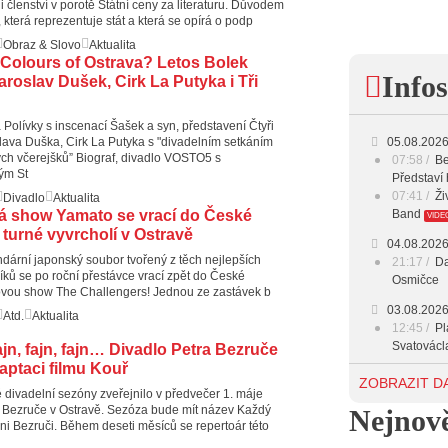
i členství v porotě Státní ceny za literaturu. Důvodem
15:00 -
 která reprezentuje stát a která se opírá o podp
Obraz & Slovo
Aktualita
16:00 -
 Colours of Ostrava? Letos Bolek
Infos
aroslav Dušek, Cirk La Putyka i Tři
17:00 -
 Polívky s inscenací Šašek a syn, představení Čtyři
ava Duška, Cirk La Putyka s "divadelním setkáním
05.08.202
18:00 -
ých včerejšků” Biograf, divadlo VOSTO5 s
07:58
Be
ým St
Představí 
20:00 -
07:41
Ži
Divadlo
Aktualita
á show Yamato se vrací do České
Band
VIDE
23:00 -
 turné vyvrcholí v Ostravě
04.08.202
́rní japonský soubor tvořený z těch nejlepších
21:17
Da
ků se po roční přestávce vrací zpět do České
Osmičce
ovou show The Challengers! Jednou ze zastávek b
03.08.202
Atd.
Aktualita
12:45
Pl
Svatovácl
ajn, fajn, fajn… Divadlo Petra Bezruče
aptaci filmu Kouř
29.07.202
ZOBRAZIT D
divadelní sezóny zveřejnilo v předvečer 1. máje
11:00
Do
 Bezruče v Ostravě. Sezóza bude mít název Každý
Nejnově
listopadu 
hni Bezruči. Během deseti měsíců se repertoár této
10:33
Ús