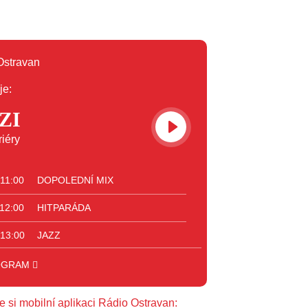
je:
ZI
iéry
 11:00
DOPOLEDNÍ MIX
 12:00
HITPARÁDA
 13:00
JAZZ
 14:00
BLUES
OGRAM
 15:00
FOLK&COUNTRY
e si mobilní aplikaci Rádio Ostravan: