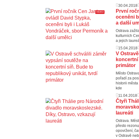
30.04.2018
První roč
VIDEO
oceněni b
a další um
Ostrava zažila
kulturních Ce
a jejich laur
15.04.2018
V Ostravě
koncertní 
primátor
Město Ostrava
pořadí za pos
historii měst
kde
11.04.2018
Čtyři Thá
moravskos
laureáti
Ostrava. Měst
přesto rezonuj
opovržení, ča
v Ostravě neb