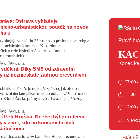
práva: Ostrava vyhlašuje
onicko-urbanistickou soutěž na novou
 halu
Právě hra
 zahajuje ve středu 22. srpna za poslední dva roky v
tou architektonickou soutěž a jednu z
ích v celé historii města. Mezinárodní
KAC
ko-urbanistická
Konec kar
Atd.
Aktualita
sdělení: Díky SMS od zdravotní
y už nezmeškáte žádnou preventivní
07:00 -
ohlídka u lékaře je nejlepší způsob, jak předejít
 zdravotním komplikacím nebo odhalit vážnou nemoc
11:00 -
ku. Klienti České průmyslové zdravotní pojišťovny
12:00 -
Atd.
Aktualita
cí Petr Hruška: Nechci být porotcem
13:00 -
CELÝ PR
y v zemi, kde se komunisté stali
státní moci
14:00 -
ární vědec a ostravský bard Petr Hruška rezignoval na
Stáhnět