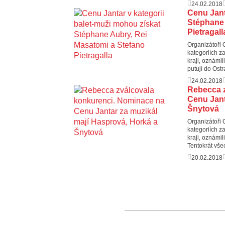
24.02.2018
Cenu Jant
Stéphane 
Pietragall
Organizátoři 
kategoriích 
kraji, oznámi
putují do Ostr
24.02.2018
Rebecca z
Cenu Jant
Šnytová
Organizátoři 
kategoriích 
kraji, oznámi
Tentokrát vš
20.02.2018