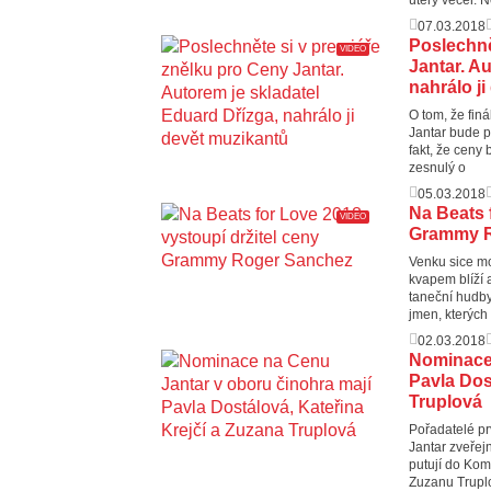
07.03.2018
Poslechně
VIDEO
Jantar. A
nahrálo j
O tom, že fin
Jantar bude p
fakt, že ceny 
zesnulý o
05.03.2018
Na Beats 
VIDEO
Grammy R
Venku sice mo
kvapem blíží a
taneční hudby
jmen, kterých
02.03.2018
Nominace 
Pavla Dos
Truplová
Pořadatelé pr
Jantar zveřej
putují do Kom
Zuzanu Trupl